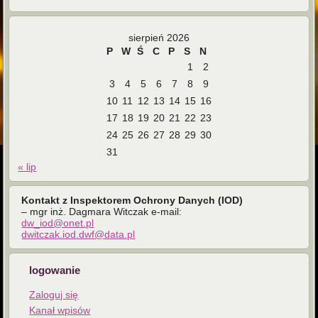
sierpień 2026
P
W
Ś
C
P
S
N
1
2
3
4
5
6
7
8
9
10
11
12
13
14
15
16
17
18
19
20
21
22
23
24
25
26
27
28
29
30
31
« lip
Kontakt z Inspektorem Ochrony Danych (IOD)
– mgr inż. Dagmara Witczak e-mail:
dw_iod@onet.pl
dwitczak.iod.dwf@data.pl
logowanie
Zaloguj się
Kanał wpisów