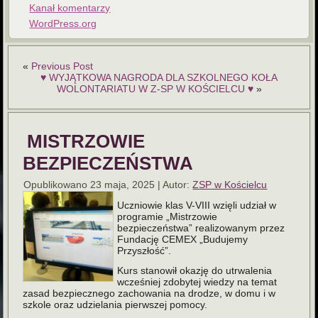
Kanał komentarzy
WordPress.org
«
Previous Post
♥️ WYJĄTKOWA NAGRODA DLA SZKOLNEGO KOŁA
WOLONTARIATU W Z-SP W KOŚCIELCU ♥️
»
MISTRZOWIE
BEZPIECZEŃSTWA
Opublikowano
23 maja, 2025
|
Autor:
ZSP w Kościelcu
Uczniowie klas V-VIII wzięli udział w
programie „Mistrzowie
bezpieczeństwa” realizowanym przez
Fundację CEMEX „Budujemy
Przyszłość”.
Kurs stanowił okazję do utrwalenia
wcześniej zdobytej wiedzy na temat
zasad bezpiecznego zachowania na drodze, w domu i w
szkole oraz udzielania pierwszej pomocy.