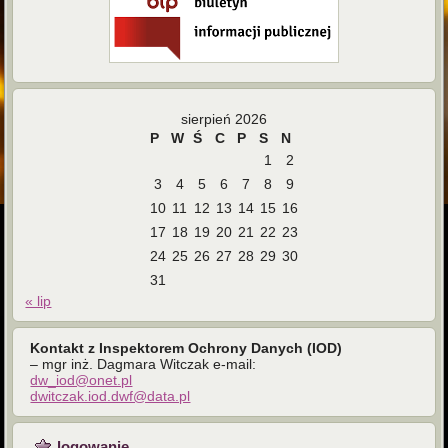
sierpień 2026
P
W
Ś
C
P
S
N
1
2
3
4
5
6
7
8
9
10
11
12
13
14
15
16
17
18
19
20
21
22
23
24
25
26
27
28
29
30
31
« lip
Kontakt z Inspektorem Ochrony Danych (IOD)
– mgr inż. Dagmara Witczak e-mail:
dw_iod@onet.pl
dwitczak.iod.dwf@data.pl
logowanie