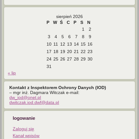
sierpień 2026
P
W
Ś
C
P
S
N
1
2
3
4
5
6
7
8
9
10
11
12
13
14
15
16
17
18
19
20
21
22
23
24
25
26
27
28
29
30
31
« lip
Kontakt z Inspektorem Ochrony Danych (IOD)
– mgr inż. Dagmara Witczak e-mail:
dw_iod@onet.pl
dwitczak.iod.dwf@data.pl
logowanie
Zaloguj się
Kanał wpisów