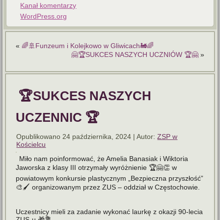
Kanał komentarzy
WordPress.org
«
🌈🚢Funzeum i Kolejkowo w Gliwicach🚂🌈
🤗🏆SUKCES NASZYCH UCZNIÓW 🏆🤗
»
🏆SUKCES NASZYCH
UCZENNIC 🏆
Opublikowano
24 października, 2024
|
Autor:
ZSP w
Kościelcu
Miło nam poinformować, że Amelia Banasiak i Wiktoria
Jaworska z klasy III otrzymały wyróżnienie 🏆🤗👏 w
powiatowym konkursie plastycznym „Bezpieczna przyszłość”
🎨🖌️ organizowanym przez ZUS – oddział w Częstochowie.
Uczestnicy mieli za zadanie wykonać laurkę z okazji 90-lecia
ZUS-u 🎁💐.