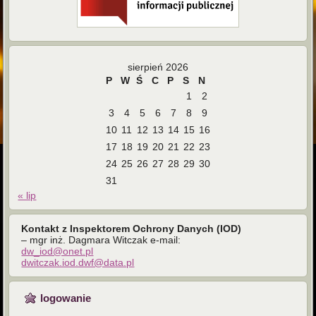
sierpień 2026
P
W
Ś
C
P
S
N
1
2
3
4
5
6
7
8
9
10
11
12
13
14
15
16
17
18
19
20
21
22
23
24
25
26
27
28
29
30
31
« lip
Kontakt z Inspektorem Ochrony Danych (IOD)
– mgr inż. Dagmara Witczak e-mail:
dw_iod@onet.pl
dwitczak.iod.dwf@data.pl
logowanie