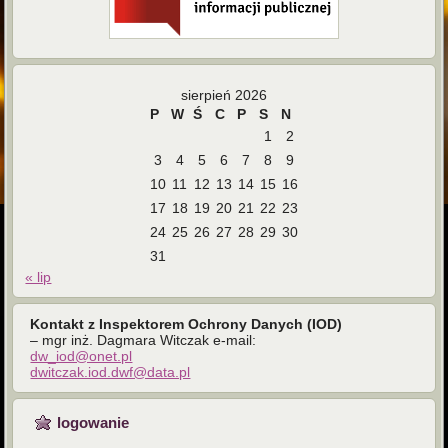
sierpień 2026
P
W
Ś
C
P
S
N
1
2
3
4
5
6
7
8
9
10
11
12
13
14
15
16
17
18
19
20
21
22
23
24
25
26
27
28
29
30
31
« lip
Kontakt z Inspektorem Ochrony Danych (IOD)
– mgr inż. Dagmara Witczak e-mail:
dw_iod@onet.pl
dwitczak.iod.dwf@data.pl
logowanie