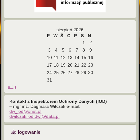
sierpień 2026
P
W
Ś
C
P
S
N
1
2
3
4
5
6
7
8
9
10
11
12
13
14
15
16
17
18
19
20
21
22
23
24
25
26
27
28
29
30
31
« lip
Kontakt z Inspektorem Ochrony Danych (IOD)
– mgr inż. Dagmara Witczak e-mail:
dw_iod@onet.pl
dwitczak.iod.dwf@data.pl
logowanie