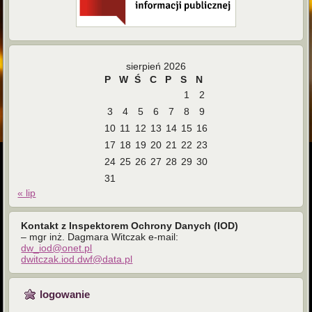
sierpień 2026
P
W
Ś
C
P
S
N
1
2
3
4
5
6
7
8
9
10
11
12
13
14
15
16
17
18
19
20
21
22
23
24
25
26
27
28
29
30
31
« lip
Kontakt z Inspektorem Ochrony Danych (IOD)
– mgr inż. Dagmara Witczak e-mail:
dw_iod@onet.pl
dwitczak.iod.dwf@data.pl
logowanie