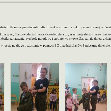
odwiedziła nasze przedszkole Julia Biecek – uczennica szkoły mundurowej w Często
om specyfikę zawodu żołnierza. Opowiedziała czym zajmują się żołnierze i jak tru
ówiła oznaczenia, symbole narodowe i stopnie wojskowe. Zapoznała dzieci z ćwic
 pewnością na długo pozostanie w pamięci BG przedszkolaków. Serdecznie dziękuje