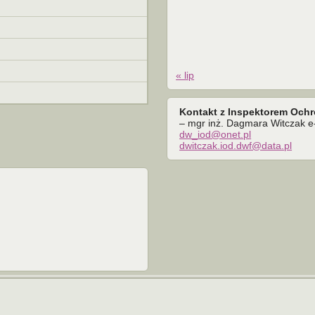
« lip
Kontakt z Inspektorem Och
– mgr inż. Dagmara Witczak e-
dw_iod@onet.pl
dwitczak.iod.dwf@data.pl