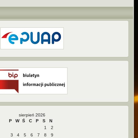
sierpień 2026
P
W
Ś
C
P
S
N
1
2
3
4
5
6
7
8
9