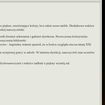
ylko piękne, orzeźwiające kolory, lecz także nowe meble. Dodatkowo
rodzice
okój nauczycielski.
edł również sekretariat i gabinet dyrektora. Nowoczesna kolorystyka
eszczenia biblioteki
opców – kapitalny remont sprawił, że w końcu wygląda ona na miarę XXI
na wytężonej pracy w szkole. W imieniu dyrekcji, nauczycieli oraz
uczniów
ychowawczynie i rodzice zadbali o piękny wystrój sal.