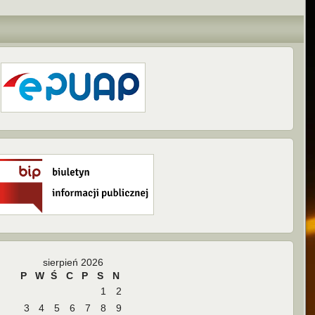
sierpień 2026
P
W
Ś
C
P
S
N
1
2
3
4
5
6
7
8
9