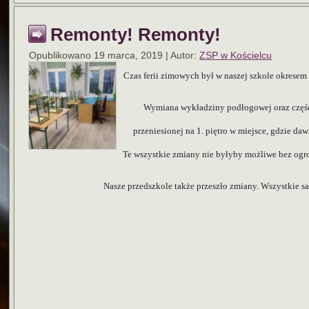
Remonty! Remonty!
Opublikowano
19 marca, 2019
|
Autor:
ZSP w Kościelcu
Czas ferii zimowych był w naszej szkole okresem
Wymiana wykładziny podłogowej oraz części 
przeniesionej na 1. piętro w miejsce, gdzie daw
Te wszystkie zmiany nie byłyby możliwe bez og
Nasze przedszkole także przeszło zmiany. Wszystkie s