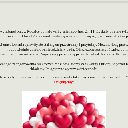
 wytężonej pracy. Rodzice pomalowali 2 sale
lekcyjne: 2. i 11. Zyskały one nie t
uczniów klasy IV wymienili podłogę w sali nr 2. Swój wygląd zmienił także p
umeblowania sprawiły, że stał się on przestronny i
przytulny. Metamorfozę przesz
i
odpowiednie umeblowanie zdziałały cuda. Odświeżone zostały również pomi
niej mieścił się sekretariat.Największą przemianę przeszła
jednak łazienka dla chł
wieku.
romnego zaangażowania niektórych rodziców,
którzy czas wolny i urlopy spędzali 
składamy Im ogromne wyrazy wdzięczności.
ale zostały pomalowane przez rodziców,
zostały także wyposażone w nowe meble. W
Dziękujemy!