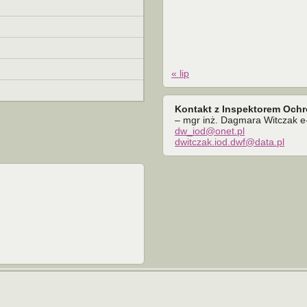
« lip
Kontakt z Inspektorem Och
– mgr inż. Dagmara Witczak e-
dw_iod@onet.pl
dwitczak.iod.dwf@data.pl