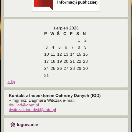
sierpień 2026
P
W
Ś
C
P
S
N
1
2
3
4
5
6
7
8
9
10
11
12
13
14
15
16
17
18
19
20
21
22
23
24
25
26
27
28
29
30
31
« lip
Kontakt z Inspektorem Ochrony Danych (IOD)
– mgr inż. Dagmara Witczak e-mail:
dw_iod@onet.pl
dwitczak.iod.dwf@data.pl
logowanie