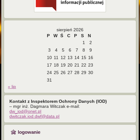
sierpień 2026
P
W
Ś
C
P
S
N
1
2
3
4
5
6
7
8
9
10
11
12
13
14
15
16
17
18
19
20
21
22
23
24
25
26
27
28
29
30
31
« lip
Kontakt z Inspektorem Ochrony Danych (IOD)
– mgr inż. Dagmara Witczak e-mail:
dw_iod@onet.pl
dwitczak.iod.dwf@data.pl
logowanie