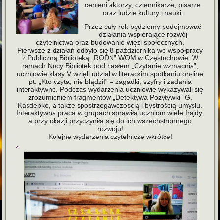
cenieni aktorzy, dziennikarze, pisarze
oraz ludzie kultury i nauki.
Przez cały rok będziemy podejmować
działania wspierające rozwój
czytelnictwa oraz budowanie więzi społecznych.
Pierwsze z działań odbyło się 8 października we współpracy
z Publiczną Biblioteką „RODN” WOM w Częstochowie. W
ramach Nocy Bibliotek pod hasłem „Czytanie wzmacnia”,
uczniowie klasy V wzięli udział w literackim spotkaniu on-line
pt. „Kto czyta, nie błądzi!” – zagadki, szyfry i zadania
interaktywne. Podczas wydarzenia uczniowie wykazywali się
zrozumieniem fragmentów „Detektywa Pozytywki” G.
Kasdepke, a także spostrzegawczością i bystrością umysłu.
Interaktywna praca w grupach sprawiła uczniom wiele frajdy,
a przy okazji przyczyniła się do ich wszechstronnego
rozwoju!
Kolejne wydarzenia czytelnicze wkrótce!