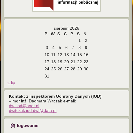
sierpień 2026
P
W
Ś
C
P
S
N
1
2
3
4
5
6
7
8
9
10
11
12
13
14
15
16
17
18
19
20
21
22
23
24
25
26
27
28
29
30
31
« lip
Kontakt z Inspektorem Ochrony Danych (IOD)
– mgr inż. Dagmara Witczak e-mail:
dw_iod@onet.pl
dwitczak.iod.dwf@data.pl
logowanie