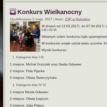
Konkurs Wielkanocny
Opublikowano
5 maja, 2017
|
Autor:
ZSP w Kościelcu
W dniach od 13.03.2017r. do 07.04.2017r. 
I-III i IV-VI.
Głównym celem konkursu było upamiętnieni
W konkursie wzięło udział wielu uczniów. K
Wyniki konkursu:
Kategoria klas I-III
1 miejsce: Michał Orszulak oraz Nadia Gdawiec
2 miejsce: Pola Pijanka
3 miejsce: Oliwia Świerczyńska
Kategoria klas IV-VI:
1 miejsce Nicola Gdawiec
2 miejsce: Oliwia Łeptuch
3 miejsce: Julia Palacz