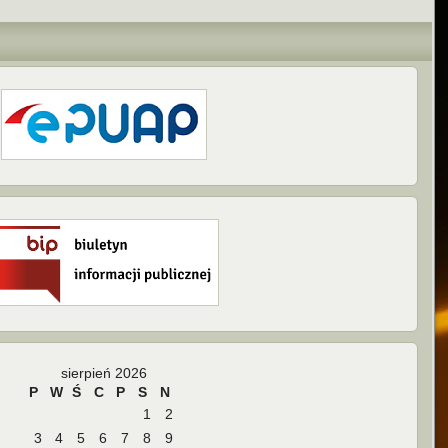
sierpień 2026
P
W
Ś
C
P
S
N
1
2
3
4
5
6
7
8
9