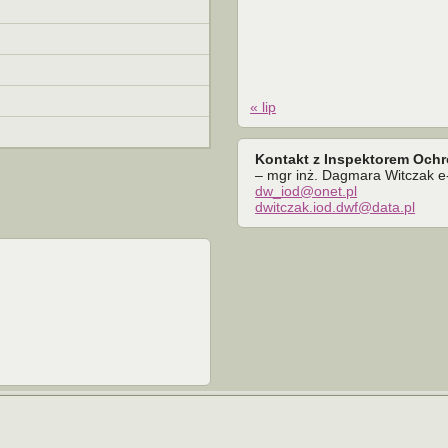
« lip
Kontakt z Inspektorem Och
– mgr inż. Dagmara Witczak e-
dw_iod@onet.pl
dwitczak.iod.dwf@data.pl