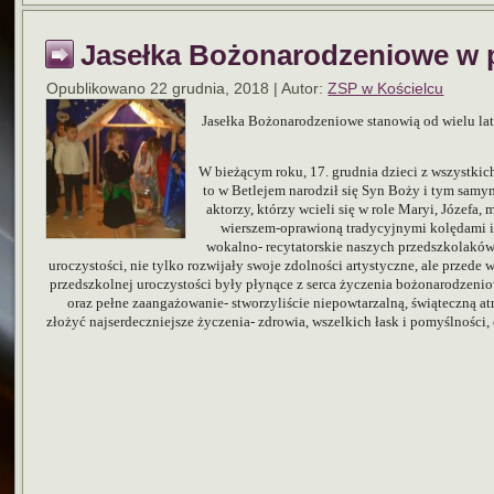
Jasełka Bożonarodzeniowe w 
Opublikowano
22 grudnia, 2018
|
Autor:
ZSP w Kościelcu
Jasełka Bożonarodzeniowe stanowią od wielu lat
W bieżącym roku, 17. grudnia dzieci z wszystki
to w Betlejem narodził się Syn Boży i tym sam
aktorzy, którzy wcieli się w role Maryi, Józefa
wierszem-oprawioną tradycyjnymi kolędami i 
wokalno- recytatorskie naszych przedszkolaków 
uroczystości, nie tylko rozwijały swoje zdolności artystyczne, ale przed
przedszkolnej uroczystości były płynące z serca życzenia bożonarodze
oraz pełne zaangażowanie- stworzyliście niepowtarzalną, świąteczną a
złożyć najserdeczniejsze życzenia- zdrowia, wszelkich łask i pomyślności,