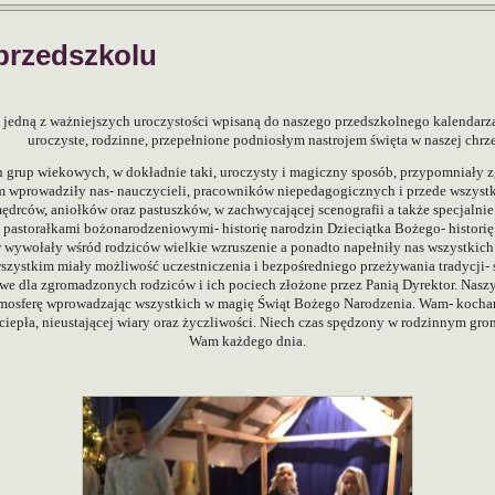
przedszkolu
 jedną z ważniejszych uroczystości wpisaną do naszego przedszkolnego kalendarza
uroczyste, rodzinne, przepełnione podniosłym nastrojem święta w naszej chrześ
ch grup wiekowych, w dokładnie taki, uroczysty i magiczny sposób, przypomniały
ym wprowadziły nas- nauczycieli, pracowników niepedagogicznych i przede wszyst
, mędrców, aniołków oraz pastuszków, w zachwycającej scenografii a także specjaln
pastorałkami bożonarodzeniowymi- historię narodzin Dzieciątka Bożego- historię 
wywołały wśród rodziców wielkie wzruszenie a ponadto napełniły nas wszystkich ś
e wszystkim miały możliwość uczestniczenia i bezpośredniego przeżywania tradycji
niowe dla zgromadzonych rodziców i ich pociech złożone przez Panią Dyrektor. 
tmosferę wprowadzając wszystkich w magię Świąt Bożego Narodzenia. Wam- kochani
 ciepła, nieustającej wiary oraz życzliwości. Niech czas spędzony w rodzinnym gr
Wam każdego dnia.