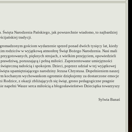
. Święta Narodzenia Pańskiego, jak powszechnie wiadomo, to najbardziej
cijańskiej tradycji.
 zgromadzonym gościom wydarzenie sprzed ponad dwóch tysięcy lat, kiedy
kim rodziców w wyjątkową atmosferę Świąt Bożego Narodzenia. Nasi mali
ie przygotowanych, pięknych strojach, z wielkim przejęciem, opowiedzieli
prawdziwą, poruszającą i pełną miłości. Zaprezentowane umiejętności
wiąteczną radością i spokojem. Dzieci, poprzez udział w tej wyjątkowej
- święta upamiętniającego narodziny Jezusa Chrystusa. Dopełnieniem naszej
Naszym kochanym wychowankom ogromnie dziękujemy za dostarczone emocje
 Rodzice, z okazji zbliżających się świąt, grono pedagogiczne pragnie
onie napełni Wasze serca miłością a błogosławieństwo Dzieciątka towarzyszy
Sylwia Banaś