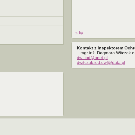
« lip
Kontakt z Inspektorem Och
– mgr inż. Dagmara Witczak e-
dw_iod@onet.pl
dwitczak.iod.dwf@data.pl