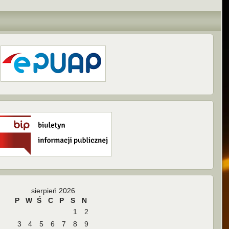
sierpień 2026
P
W
Ś
C
P
S
N
1
2
3
4
5
6
7
8
9