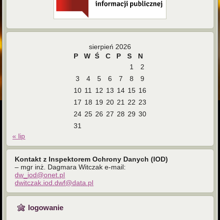
sierpień 2026
P
W
Ś
C
P
S
N
1
2
3
4
5
6
7
8
9
10
11
12
13
14
15
16
17
18
19
20
21
22
23
24
25
26
27
28
29
30
31
« lip
Kontakt z Inspektorem Ochrony Danych (IOD)
– mgr inż. Dagmara Witczak e-mail:
dw_iod@onet.pl
dwitczak.iod.dwf@data.pl
logowanie