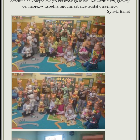
oczekują na kolejne Święto Pluszowego Misia. Najważniejszy, główny
cel imprezy- wspólna, zgodna zabawa- został osiągnięty.
Sylwia Banaś