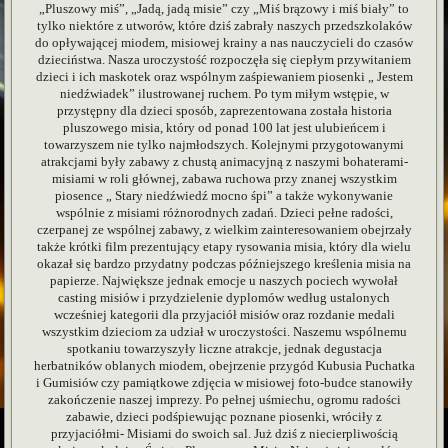
„Pluszowy miś”, „Jadą, jadą misie” czy „Miś brązowy i miś biały”
to
tylko niektóre z utworów, które dziś zabrały naszych przedszkolaków
do opływającej miodem, misiowej krainy a nas nauczycieli do czasów
dzieciństwa. Nasza uroczystość rozpoczęła się ciepłym przywitaniem
dzieci i ich maskotek oraz wspólnym zaśpiewaniem piosenki „ Jestem
niedźwiadek” ilustrowanej ruchem. Po tym miłym wstępie, w
przystępny dla dzieci sposób, zaprezentowana została historia
pluszowego misia, który od ponad 100 lat jest ulubieńcem i
towarzyszem nie tylko najmłodszych. Kolejnymi przygotowanymi
atrakcjami były zabawy z chustą animacyjną z naszymi bohaterami-
misiami w roli głównej, zabawa ruchowa przy znanej wszystkim
piosence „ Stary niedźwiedź mocno śpi” a także wykonywanie
wspólnie z misiami różnorodnych zadań. Dzieci pełne radości,
czerpanej ze wspólnej zabawy, z wielkim zainteresowaniem obejrzały
także krótki film prezentujący etapy rysowania misia, który dla wielu
okazał się bardzo przydatny podczas późniejszego kreślenia misia na
papierze. Największe jednak emocje u naszych pociech wywołał
casting misiów i przydzielenie dyplomów według ustalonych
wcześniej kategorii dla przyjaciół misiów oraz rozdanie medali
wszystkim dzieciom za udział w uroczystości. Naszemu wspólnemu
spotkaniu towarzyszyły liczne atrakcje, jednak degustacja
herbatników oblanych miodem, obejrzenie przygód Kubusia Puchatka
i Gumisiów czy pamiątkowe zdjęcia w misiowej foto-budce stanowiły
zakończenie naszej imprezy. Po pełnej uśmiechu, ogromu radości
zabawie, dzieci podśpiewując poznane piosenki, wróciły z
przyjaciółmi- Misiami do swoich sal. Już dziś z niecierpliwością