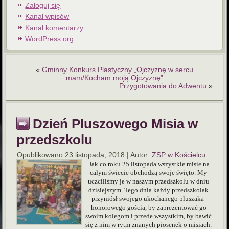
Zaloguj się
Kanał wpisów
Kanał komentarzy
WordPress.org
«
Gminny Konkurs Plastyczny „Ojczyznę w sercu
mam/Kocham moją Ojczyznę”
Przygotowania do Adwentu
»
Dzień Pluszowego Misia w
przedszkolu
Opublikowano
23 listopada, 2018
|
Autor:
ZSP w Kościelcu
Jak co roku 25 listopada wszystkie misie na
całym świecie obchodzą swoje święto. My
uczciliśmy je w naszym przedszkolu w dniu
dzisiejszym. Tego dnia każdy przedszkolak
przyniósł swojego ukochanego pluszaka-
honorowego gościa, by zaprezentować go
swoim kolegom i przede wszystkim, by bawić
się z nim w rytm znanych piosenek o misiach.