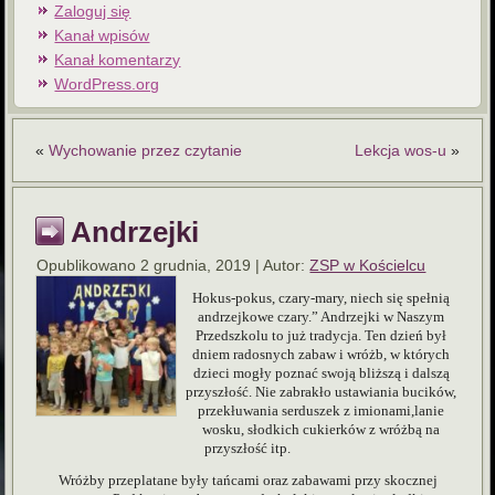
Zaloguj się
Kanał wpisów
Kanał komentarzy
WordPress.org
«
Wychowanie przez czytanie
Lekcja wos-u
»
Andrzejki
Opublikowano
2 grudnia, 2019
|
Autor:
ZSP w Kościelcu
Hokus-pokus, czary-mary, niech się spełnią
andrzejkowe czary.” Andrzejki w Naszym
Przedszkolu to już tradycja. Ten dzień był
dniem radosnych zabaw i wróżb, w których
dzieci mogły poznać swoją bliższą i dalszą
przyszłość. Nie zabrakło ustawiania bucików,
przekłuwania serduszek z imionami,lanie
wosku, słodkich cukierków z wróżbą na
przyszłość itp.
Wróżby przeplatane były tańcami oraz zabawami przy skocznej