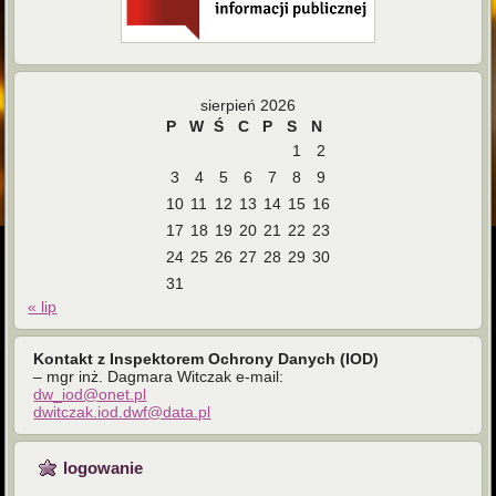
sierpień 2026
P
W
Ś
C
P
S
N
1
2
3
4
5
6
7
8
9
10
11
12
13
14
15
16
17
18
19
20
21
22
23
24
25
26
27
28
29
30
31
« lip
Kontakt z Inspektorem Ochrony Danych (IOD)
– mgr inż. Dagmara Witczak e-mail:
dw_iod@onet.pl
dwitczak.iod.dwf@data.pl
logowanie