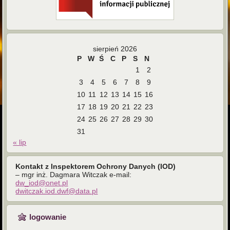
sierpień 2026
P
W
Ś
C
P
S
N
1
2
3
4
5
6
7
8
9
10
11
12
13
14
15
16
17
18
19
20
21
22
23
24
25
26
27
28
29
30
31
« lip
Kontakt z Inspektorem Ochrony Danych (IOD)
– mgr inż. Dagmara Witczak e-mail:
dw_iod@onet.pl
dwitczak.iod.dwf@data.pl
logowanie