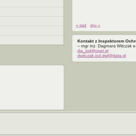
« paź
gru »
Kontakt z Inspektorem Och
– mgr inż. Dagmara Witczak e-
dw_iod@onet.pl
dwitczak.iod.dwf@data.pl