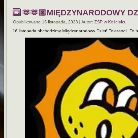
🫶🫶🏿MIĘDZYNARODOWY DZI
Opublikowano
16 listopada, 2023
|
Autor:
ZSP w Kościelcu
16 listopada obchodzimy Międzynarodowy Dzień Tolerancji. To bar