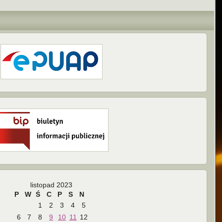
listopad 2023
P
W
Ś
C
P
S
N
1
2
3
4
5
6
7
8
9
10
11
12