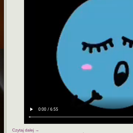
Czytaj dalej
→