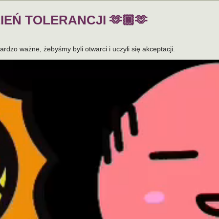
EŃ TOLERANCJI 🫶🏿🫶
dzo ważne, żebyśmy byli otwarci i uczyli się akceptacji.