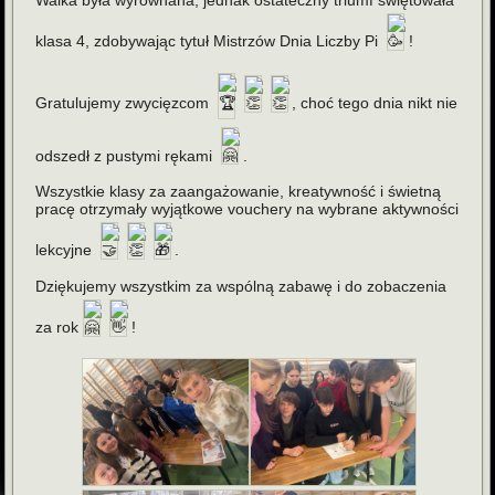
Walka była wyrównana, jednak ostateczny triumf świętowała
klasa 4, zdobywając tytuł Mistrzów Dnia Liczby Pi
!
Gratulujemy zwycięzcom
, choć tego dnia nikt nie
odszedł z pustymi rękami
.
Wszystkie klasy za zaangażowanie, kreatywność i świetną
pracę otrzymały wyjątkowe vouchery na wybrane aktywności
lekcyjne
.
Dziękujemy wszystkim za wspólną zabawę i do zobaczenia
za rok
!