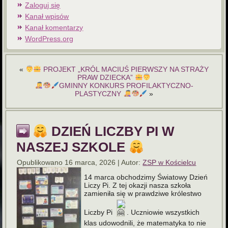
Zaloguj się
Kanał wpisów
Kanał komentarzy
WordPress.org
«
PROJEKT „KRÓL MACIUŚ PIERWSZY NA STRAŻY
PRAW DZIECKA”
GMINNY KONKURS PROFILAKTYCZNO-
PLASTYCZNY
»
DZIEŃ LICZBY PI W
NASZEJ SZKOLE
Opublikowano
16 marca, 2026
|
Autor:
ZSP w Kościelcu
14 marca obchodzimy Światowy Dzień
Liczy Pi. Z tej okazji nasza szkoła
zamieniła się w prawdziwe królestwo
Liczby Pi
. Uczniowie wszystkich
klas udowodnili, że matematyka to nie