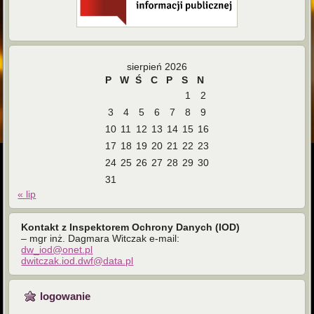
sierpień 2026
P
W
Ś
C
P
S
N
1
2
3
4
5
6
7
8
9
10
11
12
13
14
15
16
17
18
19
20
21
22
23
24
25
26
27
28
29
30
31
« lip
Kontakt z Inspektorem Ochrony Danych (IOD)
– mgr inż. Dagmara Witczak e-mail:
dw_iod@onet.pl
dwitczak.iod.dwf@data.pl
logowanie