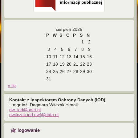
sierpień 2026
P
W
Ś
C
P
S
N
1
2
3
4
5
6
7
8
9
10
11
12
13
14
15
16
17
18
19
20
21
22
23
24
25
26
27
28
29
30
31
« lip
Kontakt z Inspektorem Ochrony Danych (IOD)
– mgr inż. Dagmara Witczak e-mail:
dw_iod@onet.pl
dwitczak.iod.dwf@data.pl
logowanie