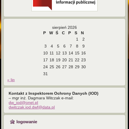
sierpień 2026
P
W
Ś
C
P
S
N
1
2
3
4
5
6
7
8
9
10
11
12
13
14
15
16
17
18
19
20
21
22
23
24
25
26
27
28
29
30
31
« lip
Kontakt z Inspektorem Ochrony Danych (IOD)
– mgr inż. Dagmara Witczak e-mail:
dw_iod@onet.pl
dwitczak.iod.dwf@data.pl
logowanie