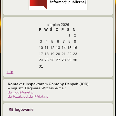
sierpień 2026
P
W
Ś
C
P
S
N
1
2
3
4
5
6
7
8
9
10
11
12
13
14
15
16
17
18
19
20
21
22
23
24
25
26
27
28
29
30
31
« lip
Kontakt z Inspektorem Ochrony Danych (IOD)
– mgr inż. Dagmara Witczak e-mail:
dw_iod@onet.pl
dwitczak.iod.dwf@data.pl
logowanie