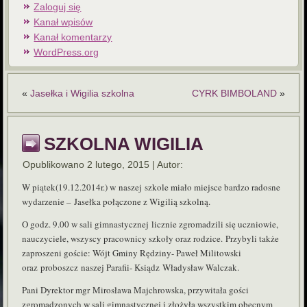
Zaloguj się
Kanał wpisów
Kanał komentarzy
WordPress.org
«
Jasełka i Wigilia szkolna
CYRK BIMBOLAND
»
SZKOLNA WIGILIA
Opublikowano
2 lutego, 2015
|
Autor:
W piątek(19.12.2014r.) w
naszej
szkole miało miejsce bardzo radosne
wydarzenie –
Jasełka połączone z Wigilią szkolną.
O godz. 9.00 w sali gimnastycznej licznie zgromadzili się uczniowie,
nauczyciele, wszyscy pracownicy szkoły oraz rodzice. Przybyli także
zaproszeni goście: Wójt Gminy Rędziny- Paweł Militowski
oraz proboszcz
naszej Parafii- Ksiądz Władysław Walczak.
Pani Dyrektor mgr
Mirosława Majchrowska, przywitała gości
zgromadzonych w sali gimnastycznej i złożyła wszystkim obecnym