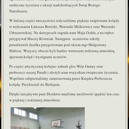
serdeczne życzenia z okazji nadchodzących Świąt Bożego
Narodzenia.
W dalszej części uroczystości usłyszeliśmy pięknie zaśpiewane kolędy
w wykonaniu Łukasza Brzózki, Weroniki Miśkiewicz oraz Weroniki
Urbaszewskiej.
Na skrzypcach zagrała nam Maja Gołda, a na trąbce
przygrywał Maciej Równiak. Następnie uczniowie szkoły
przedstawili Jasełka przygotowane pod okiem mgr Małgorzaty
Słabosz. Wszyscy obecni byli bardzo wzruszeni rodzinną atmosferą,
śpiewem kolęd i występami uczniów.
Po części artystycznej kolejno zabrali głos Wójt Gminy oraz
proboszcz
naszej Parafii i złożyli nam wszystkim świąteczne życzenia.
Wspólnie odśpiewaliśmy zaintonowaną przez Księdza Proboszcza
kolędę: Przybieżeli do Betlejem.
Dzięki inicjatywie pani Dyrektor mięliśmy możliwość spędzić ten czas
w pięknej i rodzinnej atmosferze.