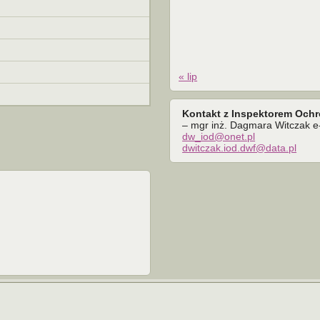
« lip
Kontakt z Inspektorem Och
– mgr inż. Dagmara Witczak e-
dw_iod@onet.pl
dwitczak.iod.dwf@data.pl