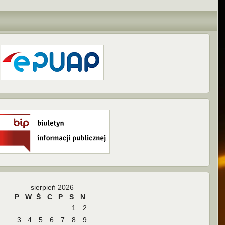
sierpień 2026
P
W
Ś
C
P
S
N
1
2
3
4
5
6
7
8
9