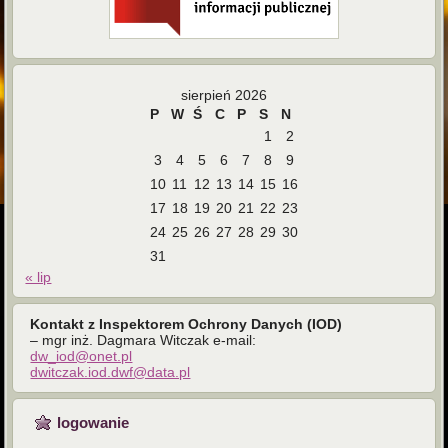
sierpień 2026
P
W
Ś
C
P
S
N
1
2
3
4
5
6
7
8
9
10
11
12
13
14
15
16
17
18
19
20
21
22
23
24
25
26
27
28
29
30
31
« lip
Kontakt z Inspektorem Ochrony Danych (IOD)
– mgr inż. Dagmara Witczak e-mail:
dw_iod@onet.pl
dwitczak.iod.dwf@data.pl
logowanie