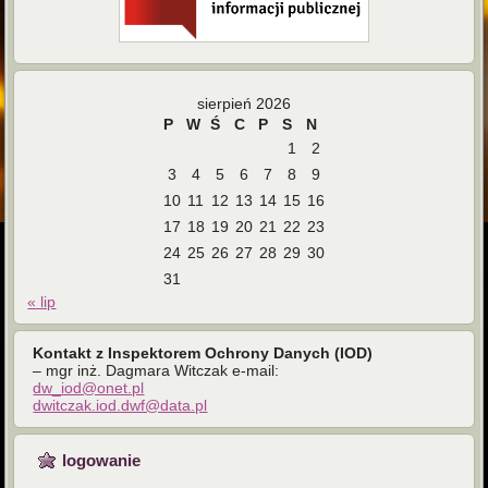
sierpień 2026
P
W
Ś
C
P
S
N
1
2
3
4
5
6
7
8
9
10
11
12
13
14
15
16
17
18
19
20
21
22
23
24
25
26
27
28
29
30
31
« lip
Kontakt z Inspektorem Ochrony Danych (IOD)
– mgr inż. Dagmara Witczak e-mail:
dw_iod@onet.pl
dwitczak.iod.dwf@data.pl
logowanie