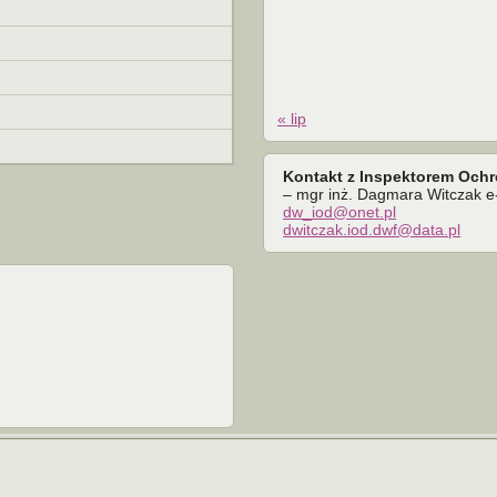
« lip
Kontakt z Inspektorem Och
– mgr inż. Dagmara Witczak e-
dw_iod@onet.pl
dwitczak.iod.dwf@data.pl