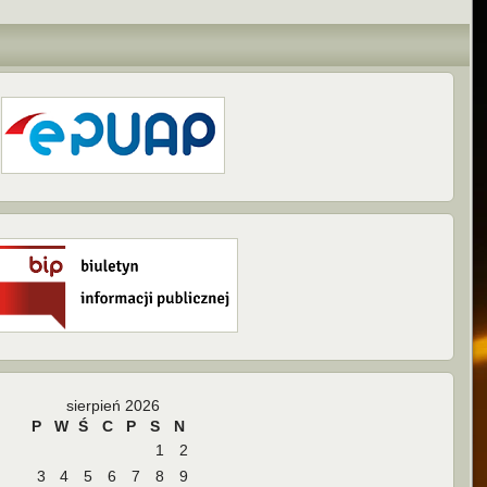
sierpień 2026
P
W
Ś
C
P
S
N
1
2
3
4
5
6
7
8
9