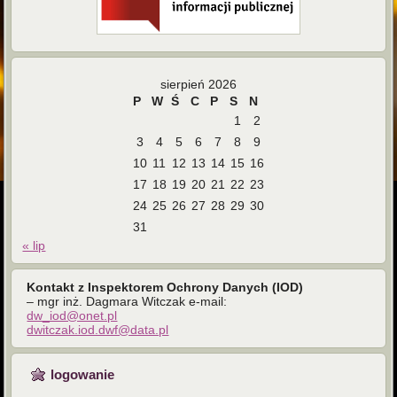
sierpień 2026
P
W
Ś
C
P
S
N
1
2
3
4
5
6
7
8
9
10
11
12
13
14
15
16
17
18
19
20
21
22
23
24
25
26
27
28
29
30
31
« lip
Kontakt z Inspektorem Ochrony Danych (IOD)
– mgr inż. Dagmara Witczak e-mail:
dw_iod@onet.pl
dwitczak.iod.dwf@data.pl
logowanie