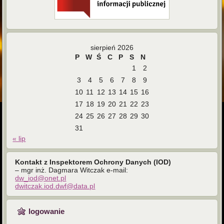
sierpień 2026
P
W
Ś
C
P
S
N
1
2
3
4
5
6
7
8
9
10
11
12
13
14
15
16
17
18
19
20
21
22
23
24
25
26
27
28
29
30
31
« lip
Kontakt z Inspektorem Ochrony Danych (IOD)
– mgr inż. Dagmara Witczak e-mail:
dw_iod@onet.pl
dwitczak.iod.dwf@data.pl
logowanie