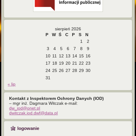
sierpień 2026
P
W
Ś
C
P
S
N
1
2
3
4
5
6
7
8
9
10
11
12
13
14
15
16
17
18
19
20
21
22
23
24
25
26
27
28
29
30
31
« lip
Kontakt z Inspektorem Ochrony Danych (IOD)
– mgr inż. Dagmara Witczak e-mail:
dw_iod@onet.pl
dwitczak.iod.dwf@data.pl
logowanie