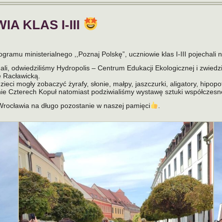
 KLAS I-III
ramu ministerialnego ,,Poznaj Polskę”, uczniowie klas I-III pojechali
li, odwiedziliśmy Hydropolis – Centrum Edukacji Ekologicznej i zwiedz
ę Racławicką.
ieci mogły zobaczyć żyrafy, słonie, małpy, jaszczurki, aligatory, hipo
ie Czterech Kopuł natomiast podziwialiśmy wystawę sztuki współczesn
Wrocławia na długo pozostanie w naszej pamięci
.