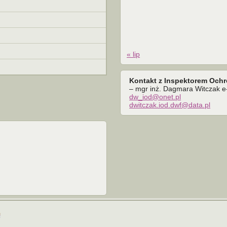
« lip
Kontakt z Inspektorem Och
– mgr inż. Dagmara Witczak e-
dw_iod@onet.pl
dwitczak.iod.dwf@data.pl