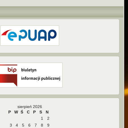
sierpień 2026
P
W
Ś
C
P
S
N
1
2
3
4
5
6
7
8
9