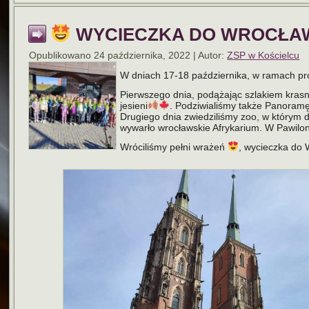
WYCIECZKA DO WROCŁAWIA
Opublikowano
24 października, 2022
|
Autor:
ZSP w Kościelcu
W dniach 17-18 października, w ramach prog
Pierwszego dnia, podążając szlakiem krasna
jesieni
. Podziwialiśmy także Panoram
Drugiego dnia zwiedziliśmy zoo, w którym dz
wywarło wrocławskie Afrykarium. W Pawilon
Wróciliśmy pełni wrażeń
, wycieczka do 