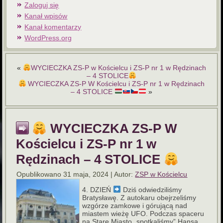
Zaloguj się
Kanał wpisów
Kanał komentarzy
WordPress.org
«
WYCIECZKA ZS-P w Kościelcu i ZS-P nr 1 w Rędzinach
– 4 STOLICE
WYCIECZKA ZS-P W Kościelcu i ZS-P nr 1 w Rędzinach
– 4 STOLICE
»
WYCIECZKA ZS-P W
Kościelcu i ZS-P nr 1 w
Rędzinach – 4 STOLICE
Opublikowano
31 maja, 2024
|
Autor:
ZSP w Kościelcu
DZIEŃ
Dziś odwiedziliśmy
Bratysławę. Z autokaru obejrzeliśmy
wzgórze zamkowe i górującą nad
miastem wieżę UFO. Podczas spaceru
na Stare Miasto „spotkaliśmy” Hansa