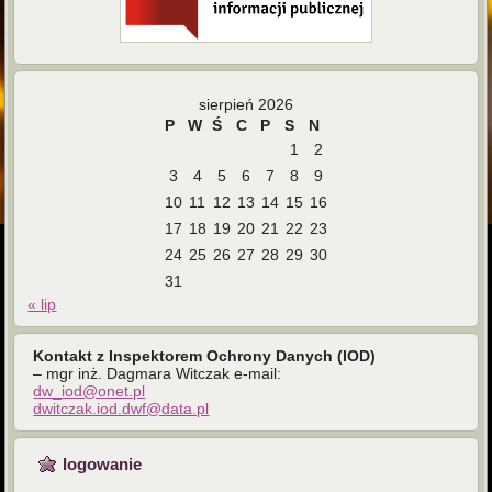
sierpień 2026
P
W
Ś
C
P
S
N
1
2
3
4
5
6
7
8
9
10
11
12
13
14
15
16
17
18
19
20
21
22
23
24
25
26
27
28
29
30
31
« lip
Kontakt z Inspektorem Ochrony Danych (IOD)
– mgr inż. Dagmara Witczak e-mail:
dw_iod@onet.pl
dwitczak.iod.dwf@data.pl
logowanie