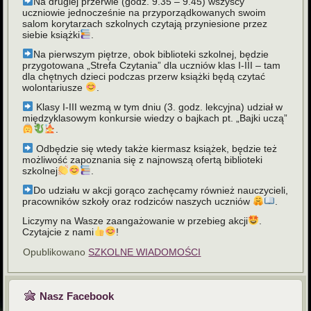
Na drugiej przerwie (godz. 9.35 – 9.45) wszyscy
uczniowie jednocześnie na przyporządkowanych swoim
salom korytarzach szkolnych czytają przyniesione przez
siebie książki
.
Na pierwszym piętrze, obok biblioteki szkolnej, będzie
przygotowana „Strefa Czytania” dla uczniów klas I-III – tam
dla chętnych dzieci podczas przerw książki będą czytać
wolontariusze
.
Klasy I-III wezmą w tym dniu (3. godz. lekcyjna) udział w
międzyklasowym konkursie wiedzy o bajkach pt. „Bajki uczą”
.
Odbędzie się wtedy także kiermasz książek, będzie też
możliwość zapoznania się z najnowszą ofertą biblioteki
szkolnej
.
Do udziału w akcji gorąco zachęcamy również nauczycieli,
pracowników szkoły oraz rodziców naszych uczniów
.
Liczymy na Wasze zaangażowanie w przebieg akcji
.
Czytajcie z nami
!
Opublikowano
SZKOLNE WIADOMOŚCI
Nasz Facebook