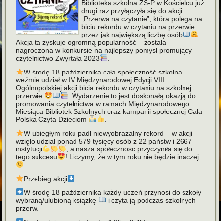
Biblioteka szkolna ZS-P w Kościelcu już
drugi raz przyłączyła się do akcji
„Przerwa na czytanie”, która polega na
biciu rekordu w czytaniu na przerwie
przez jak największą liczbę osób
.
Akcja ta zyskuje ogromną popularność – została
nagrodzona w konkursie na najlepszy pomysł promujący
czytelnictwo Zwyrtała 2023
.
W środę 18 października cała społeczność szkolna
weźmie udział w IV Międzynarodowej Edycji VIII
Ogólnopolskiej akcji bicia rekordu w czytaniu na szkolnej
przerwie
. Wydarzenie to jest doskonałą okazją do
promowania czytelnictwa w ramach Międzynarodowego
Miesiąca Bibliotek Szkolnych oraz kampanii społecznej Cała
Polska Czyta Dzieciom
.
W ubiegłym roku padł niewyobrażalny rekord – w akcji
wzięło udział ponad 579 tysięcy osób z 22 państw i 2667
instytucji
, a nasza społeczność przyczyniła się do
tego sukcesu
! Liczymy, że w tym roku nie będzie inaczej
.
Przebieg akcji
W środę 18 października każdy uczeń przynosi do szkoły
wybraną/ulubioną książkę
i czyta ją podczas szkolnych
przerw.