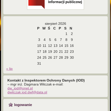
sierpień 2026
P
W
Ś
C
P
S
N
1
2
3
4
5
6
7
8
9
10
11
12
13
14
15
16
17
18
19
20
21
22
23
24
25
26
27
28
29
30
31
« lip
Kontakt z Inspektorem Ochrony Danych (IOD)
– mgr inż. Dagmara Witczak e-mail:
dw_iod@onet.pl
dwitczak.iod.dwf@data.pl
logowanie