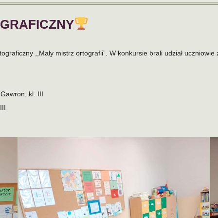
GRAFICZNY
aficzny ,,Mały mistrz ortografii”. W konkursie brali udział uczniowie z k
 Gawron, kl. III
III