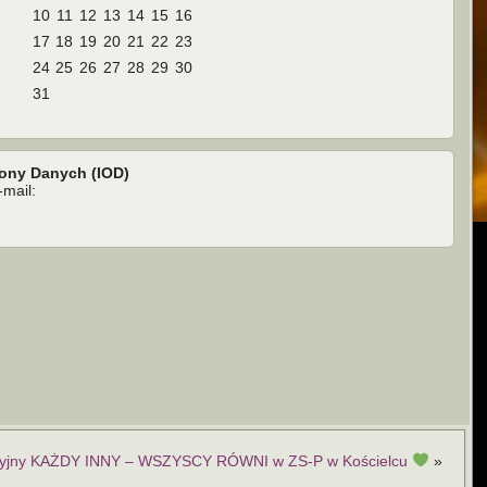
10
11
12
13
14
15
16
17
18
19
20
21
22
23
24
25
26
27
28
29
30
31
rony Danych (IOD)
mail:
cyjny KAŻDY INNY – WSZYSCY RÓWNI w ZS-P w Kościelcu
»