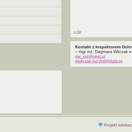
« lip
Kontakt z Inspektorem Och
– mgr inż. Dagmara Witczak e-
dw_iod@onet.pl
dwitczak.iod.dwf@data.pl
Projekt eduka