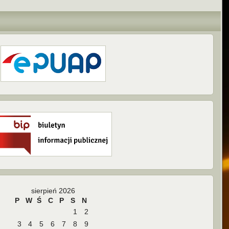
sierpień 2026
P
W
Ś
C
P
S
N
1
2
3
4
5
6
7
8
9