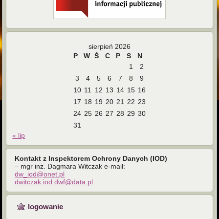
sierpień 2026
P
W
Ś
C
P
S
N
1
2
3
4
5
6
7
8
9
10
11
12
13
14
15
16
17
18
19
20
21
22
23
24
25
26
27
28
29
30
31
« lip
Kontakt z Inspektorem Ochrony Danych (IOD)
– mgr inż. Dagmara Witczak e-mail:
dw_iod@onet.pl
dwitczak.iod.dwf@data.pl
logowanie