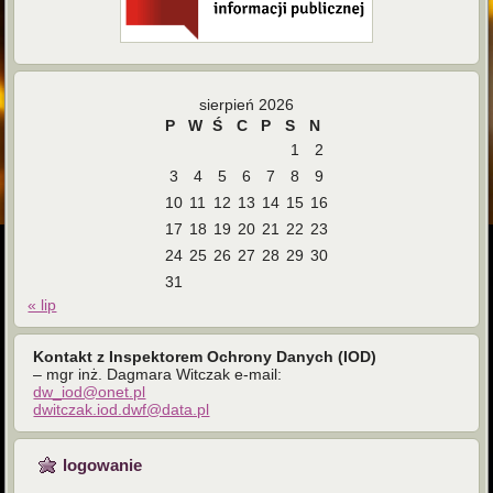
sierpień 2026
P
W
Ś
C
P
S
N
1
2
3
4
5
6
7
8
9
10
11
12
13
14
15
16
17
18
19
20
21
22
23
24
25
26
27
28
29
30
31
« lip
Kontakt z Inspektorem Ochrony Danych (IOD)
– mgr inż. Dagmara Witczak e-mail:
dw_iod@onet.pl
dwitczak.iod.dwf@data.pl
logowanie