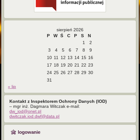
sierpień 2026
P
W
Ś
C
P
S
N
1
2
3
4
5
6
7
8
9
10
11
12
13
14
15
16
17
18
19
20
21
22
23
24
25
26
27
28
29
30
31
« lip
Kontakt z Inspektorem Ochrony Danych (IOD)
– mgr inż. Dagmara Witczak e-mail:
dw_iod@onet.pl
dwitczak.iod.dwf@data.pl
logowanie