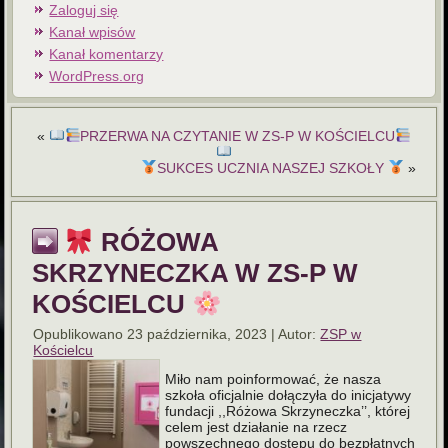
Zaloguj się
Kanał wpisów
Kanał komentarzy
WordPress.org
«
PRZERWA NA CZYTANIE W ZS-P W KOŚCIELCU
SUKCES UCZNIA NASZEJ SZKOŁY
»
RÓŻOWA
SKRZYNECZKA W ZS-P W
KOŚCIELCU
Opublikowano
23 października, 2023
|
Autor:
ZSP w
Kościelcu
Miło nam poinformować, że nasza
szkoła oficjalnie dołączyła do inicjatywy
fundacji ,,Różowa Skrzyneczka’’, której
celem jest działanie na rzecz
powszechnego dostępu do bezpłatnych