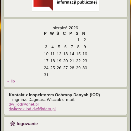
sierpień 2026
P
W
Ś
C
P
S
N
1
2
3
4
5
6
7
8
9
10
11
12
13
14
15
16
17
18
19
20
21
22
23
24
25
26
27
28
29
30
31
« lip
Kontakt z Inspektorem Ochrony Danych (IOD)
– mgr inż. Dagmara Witczak e-mail:
dw_iod@onet.pl
dwitczak.iod.dwf@data.pl
logowanie