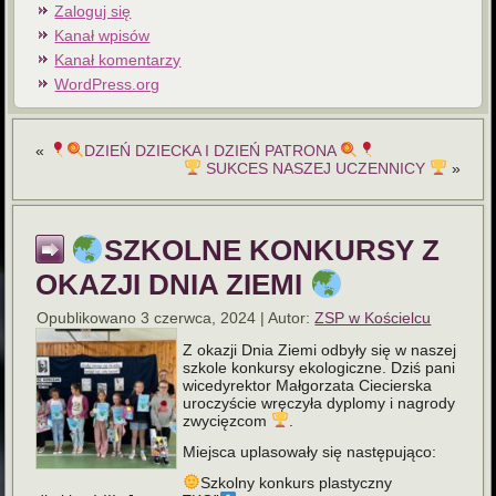
Zaloguj się
Kanał wpisów
Kanał komentarzy
WordPress.org
«
DZIEŃ DZIECKA I DZIEŃ PATRONA
SUKCES NASZEJ UCZENNICY
»
SZKOLNE KONKURSY Z
OKAZJI DNIA ZIEMI
Opublikowano
3 czerwca, 2024
|
Autor:
ZSP w Kościelcu
Z okazji Dnia Ziemi odbyły się w naszej
szkole konkursy ekologiczne. Dziś pani
wicedyrektor Małgorzata Ciecierska
uroczyście wręczyła dyplomy i nagrody
zwycięzcom
.
Miejsca uplasowały się następująco:
Szkolny konkurs plastyczny