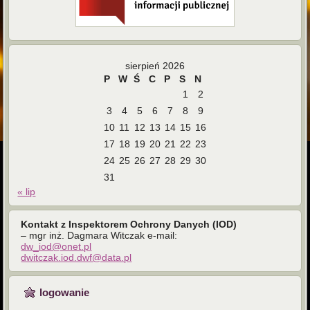
sierpień 2026
P
W
Ś
C
P
S
N
1
2
3
4
5
6
7
8
9
10
11
12
13
14
15
16
17
18
19
20
21
22
23
24
25
26
27
28
29
30
31
« lip
Kontakt z Inspektorem Ochrony Danych (IOD)
– mgr inż. Dagmara Witczak e-mail:
dw_iod@onet.pl
dwitczak.iod.dwf@data.pl
logowanie