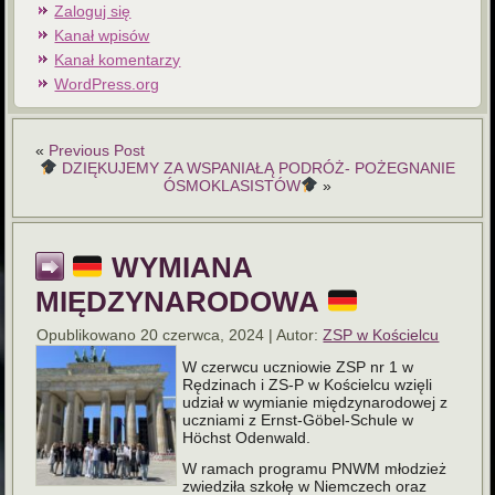
Zaloguj się
Kanał wpisów
Kanał komentarzy
WordPress.org
«
Previous Post
DZIĘKUJEMY ZA WSPANIAŁĄ PODRÓŻ- POŻEGNANIE
ÓSMOKLASISTÓW
»
WYMIANA
MIĘDZYNARODOWA
Opublikowano
20 czerwca, 2024
|
Autor:
ZSP w Kościelcu
W czerwcu uczniowie ZSP nr 1 w
Rędzinach i ZS-P w Kościelcu wzięli
udział w wymianie międzynarodowej z
uczniami z Ernst-Göbel-Schule w
Höchst Odenwald.
W ramach programu PNWM młodzież
zwiedziła szkołę w Niemczech oraz