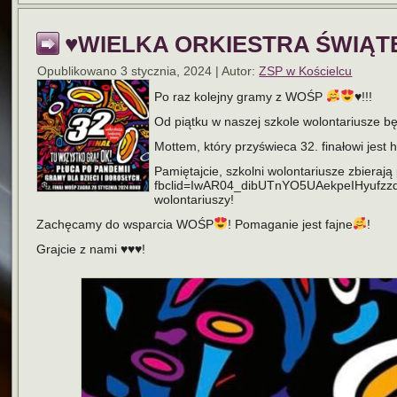
♥️WIELKA ORKIESTRA ŚWIĄT
Opublikowano
3 stycznia, 2024
|
Autor:
ZSP w Kościelcu
Po raz kolejny gramy z WOŚP
♥️
!!!
Od piątku w naszej szkole wolontariusze będ
Mottem, który przyświeca 32. finałowi jest h
Pamiętajcie, szkolni wolontariusze zbiera
fbclid=IwAR04_dibUTnYO5UAekpeIHyufz
wolontariuszy!
Zachęcamy do wsparcia WOŚP
! Pomaganie jest fajne
!
Grajcie z nami ♥️♥️♥️!