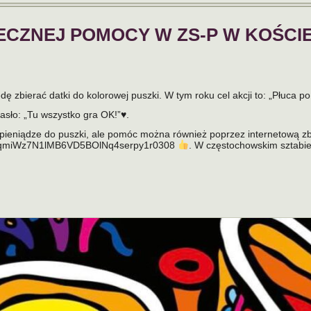
ECZNEJ POMOCY W ZS-P W KOŚCIE
ę zbierać datki do kolorowej puszki. W tym roku cel akcji to: „Płuca po
asło: „Tu wszystko gra OK!”♥️.
ją pieniądze do puszki, ale pomóc można również poprzez internetową z
zqmiWz7N1lMB6VD5BOlNq4serpy1r0308
. W częstochowskim sztabie