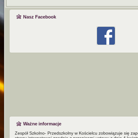
Nasz Facebook
Ważne informacje
Zespół Szkolno- Przedszkolny w Kościelcu zobowiązuje się za
strony internetowej zgodnie z przepisami ustawy z dnia 4 kwiet