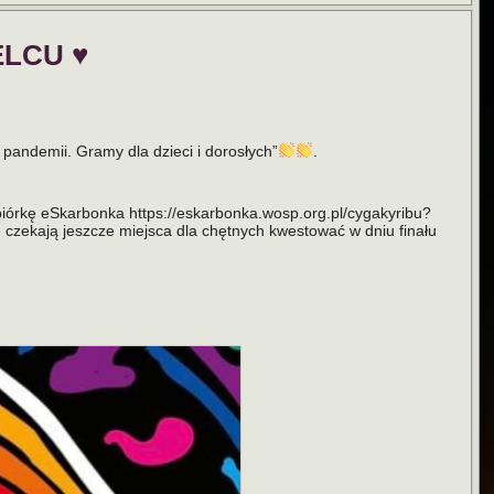
LCU ♥️
 pandemii. Gramy dla dzieci i dorosłych”
.
biórkę eSkarbonka https://eskarbonka.wosp.org.pl/cygakyribu?
 czekają jeszcze miejsca dla chętnych kwestować w dniu finału