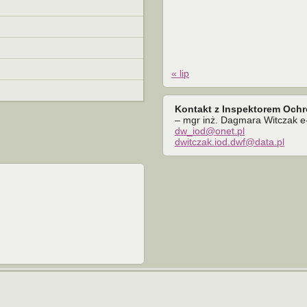
« lip
Kontakt z Inspektorem Och
– mgr inż. Dagmara Witczak e-
dw_iod@onet.pl
dwitczak.iod.dwf@data.pl