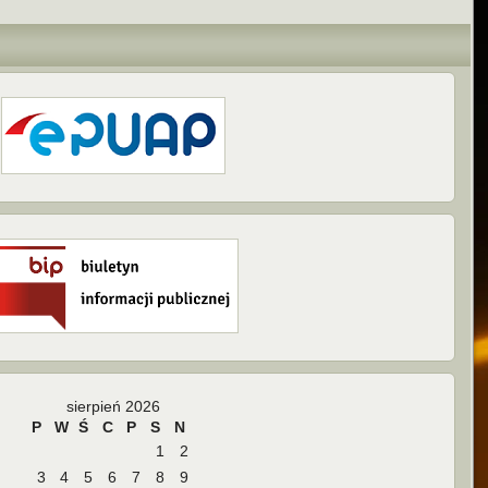
sierpień 2026
P
W
Ś
C
P
S
N
1
2
3
4
5
6
7
8
9