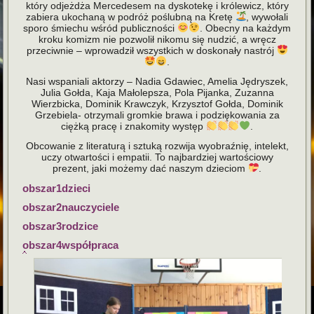
który odjeżdża Mercedesem na dyskotekę i królewicz, który
zabiera ukochaną w podróż poślubną na Kretę
, wywołali
sporo śmiechu wśród publiczności
. Obecny na każdym
kroku komizm nie pozwolił nikomu się nudzić, a wręcz
przeciwnie – wprowadził wszystkich w doskonały nastrój
.
Nasi wspaniali aktorzy – Nadia Gdawiec, Amelia Jędryszek,
Julia Gołda, Kaja Małolepsza, Pola Pijanka, Zuzanna
Wierzbicka, Dominik Krawczyk, Krzysztof Gołda, Dominik
Grzebiela- otrzymali gromkie brawa i podziękowania za
ciężką pracę i znakomity występ
.
Obcowanie z literaturą i sztuką rozwija wyobraźnię, intelekt,
uczy otwartości i empatii. To najbardziej wartościowy
prezent, jaki możemy dać naszym dzieciom
.
obszar1dzieci
obszar2nauczyciele
obszar3rodzice
obszar4współpraca