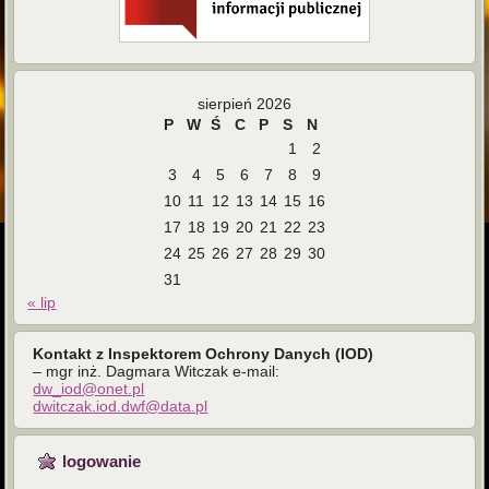
sierpień 2026
P
W
Ś
C
P
S
N
1
2
3
4
5
6
7
8
9
10
11
12
13
14
15
16
17
18
19
20
21
22
23
24
25
26
27
28
29
30
31
« lip
Kontakt z Inspektorem Ochrony Danych (IOD)
– mgr inż. Dagmara Witczak e-mail:
dw_iod@onet.pl
dwitczak.iod.dwf@data.pl
logowanie