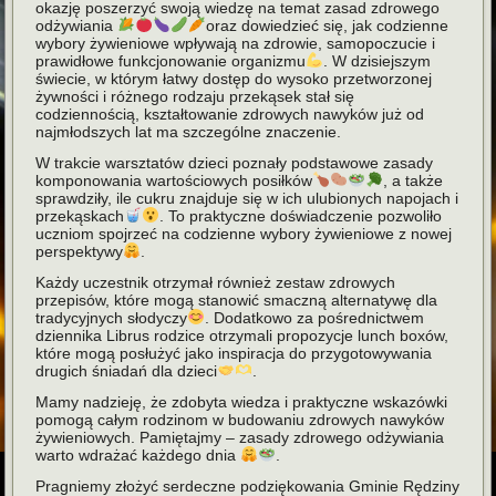
okazję poszerzyć swoją wiedzę na temat zasad zdrowego
odżywiania
oraz dowiedzieć się, jak codzienne
wybory żywieniowe wpływają na zdrowie, samopoczucie i
prawidłowe funkcjonowanie organizmu
. W dzisiejszym
świecie, w którym łatwy dostęp do wysoko przetworzonej
żywności i różnego rodzaju przekąsek stał się
codziennością, kształtowanie zdrowych nawyków już od
najmłodszych lat ma szczególne znaczenie.
W trakcie warsztatów dzieci poznały podstawowe zasady
komponowania wartościowych posiłków
, a także
sprawdziły, ile cukru znajduje się w ich ulubionych napojach i
przekąskach
. To praktyczne doświadczenie pozwoliło
uczniom spojrzeć na codzienne wybory żywieniowe z nowej
perspektywy
.
Każdy uczestnik otrzymał również zestaw zdrowych
przepisów, które mogą stanowić smaczną alternatywę dla
tradycyjnych słodyczy
. Dodatkowo za pośrednictwem
dziennika Librus rodzice otrzymali propozycje lunch boxów,
które mogą posłużyć jako inspiracja do przygotowywania
drugich śniadań dla dzieci
.
Mamy nadzieję, że zdobyta wiedza i praktyczne wskazówki
pomogą całym rodzinom w budowaniu zdrowych nawyków
żywieniowych. Pamiętajmy – zasady zdrowego odżywiania
warto wdrażać każdego dnia
.
Pragniemy złożyć serdeczne podziękowania Gminie Rędziny