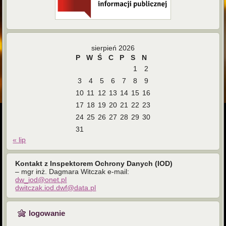
sierpień 2026
P
W
Ś
C
P
S
N
1
2
3
4
5
6
7
8
9
10
11
12
13
14
15
16
17
18
19
20
21
22
23
24
25
26
27
28
29
30
31
« lip
Kontakt z Inspektorem Ochrony Danych (IOD)
– mgr inż. Dagmara Witczak e-mail:
dw_iod@onet.pl
dwitczak.iod.dwf@data.pl
logowanie