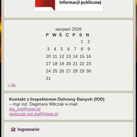
sierpień 2026
P
W
Ś
C
P
S
N
1
2
3
4
5
6
7
8
9
10
11
12
13
14
15
16
17
18
19
20
21
22
23
24
25
26
27
28
29
30
31
« lip
Kontakt z Inspektorem Ochrony Danych (IOD)
– mgr inż. Dagmara Witczak e-mail:
dw_iod@onet.pl
dwitczak.iod.dwf@data.pl
logowanie