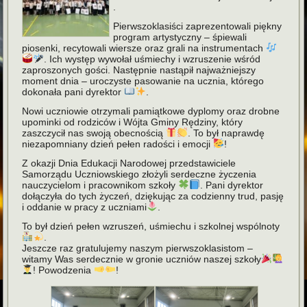
.
Pierwszoklasiści zaprezentowali piękny
program artystyczny – śpiewali
piosenki, recytowali wiersze oraz grali na instrumentach
. Ich występ wywołał uśmiechy i wzruszenie wśród
zaproszonych gości. Następnie nastąpił najważniejszy
moment dnia – uroczyste pasowanie na ucznia, którego
dokonała pani dyrektor
.
Nowi uczniowie otrzymali pamiątkowe dyplomy oraz drobne
upominki od rodziców i Wójta Gminy Rędziny, który
zaszczycił nas swoją obecnością
. To był naprawdę
niezapomniany dzień pełen radości i emocji
!
Z okazji Dnia Edukacji Narodowej przedstawiciele
Samorządu Uczniowskiego złożyli serdeczne życzenia
nauczycielom i pracownikom szkoły
. Pani dyrektor
dołączyła do tych życzeń, dziękując za codzienny trud, pasję
i oddanie w pracy z uczniami
.
To był dzień pełen wzruszeń, uśmiechu i szkolnej wspólnoty
.
Jeszcze raz gratulujemy naszym pierwszoklasistom –
witamy Was serdecznie w gronie uczniów naszej szkoły
! Powodzenia
!