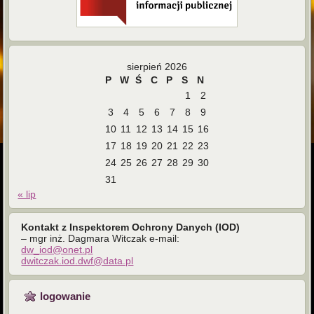
sierpień 2026
P
W
Ś
C
P
S
N
1
2
3
4
5
6
7
8
9
10
11
12
13
14
15
16
17
18
19
20
21
22
23
24
25
26
27
28
29
30
31
« lip
Kontakt z Inspektorem Ochrony Danych (IOD)
– mgr inż. Dagmara Witczak e-mail:
dw_iod@onet.pl
dwitczak.iod.dwf@data.pl
logowanie