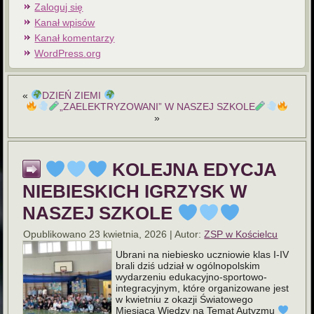
Zaloguj się
Kanał wpisów
Kanał komentarzy
WordPress.org
«
DZIEŃ ZIEMI
„ZAELEKTRYZOWANI” W NASZEJ SZKOLE
»
KOLEJNA EDYCJA
NIEBIESKICH IGRZYSK W
NASZEJ SZKOLE
Opublikowano
23 kwietnia, 2026
|
Autor:
ZSP w Kościelcu
Ubrani na niebiesko uczniowie klas I-IV
brali dziś udział w ogólnopolskim
wydarzeniu edukacyjno-sportowo-
integracyjnym, które organizowane jest
w kwietniu z okazji Światowego
Miesiąca Wiedzy na Temat Autyzmu