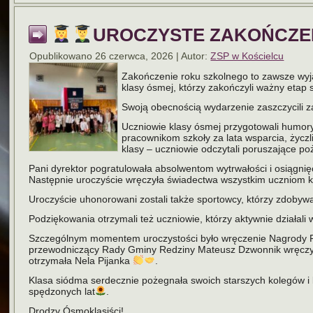
UROCZYSTE ZAKOŃCZEN
Opublikowano
26 czerwca, 2026
|
Autor:
ZSP w Kościelcu
Zakończenie roku szkolnego to zawsze wyj
klasy ósmej, którzy zakończyli ważny etap 
Swoją obecnością wydarzenie zaszczycili
Uczniowie klasy ósmej przygotowali humorys
pracownikom szkoły za lata wsparcia, życzl
klasy – uczniowie odczytali poruszające p
Pani dyrektor pogratulowała absolwentom wytrwałości i osiągnię
Następnie uroczyście wręczyła świadectwa wszystkim uczniom kl
Uroczyście uhonorowani zostali także sportowcy, którzy zdobywal
Podziękowania otrzymali też uczniowie, którzy aktywnie działal
Szczególnym momentem uroczystości było wręczenie Nagrody Pat
przewodniczący Rady Gminy Redziny Mateusz Dzwonnik wręczył s
otrzymała Nela Pijanka
.
Klasa siódma serdecznie pożegnała swoich starszych kolegów i 
spędzonych lat
.
Drodzy Ósmoklasiści!