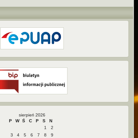
sierpień 2026
P
W
Ś
C
P
S
N
1
2
3
4
5
6
7
8
9