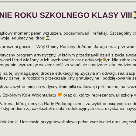
IE ROKU SZKOLNEGO KLASY VIII
ątkowy moment pełen wzruszeń, podsumowań i refleksji. Szczególny c
swojej edukacyjnej drogi
.
 zaproszeni goście – Wójt Gminy Rędziny dr Adam Jaruga oraz przew
tyczny program artystyczny, w którym przedstawili dzień z życia swoje
iwości i trud włożony w ich wychowanie oraz edukację
♥️
. Nie zabrak
ożegnanie, wyrażając wdzięczność za wspólnie spędzone lata, codzienn
ć na tej wymagającej drodze edukacyjnej. Życzyła im odwagi, realizac
asy ósmej, a rodzicom przekazała listy gratulacyjne i podziękowania 
i zaszczytne miejsca w dyscyplinie piłki siatkowej i piłki nożnej na s
i w Szkolnym Kole Wolontariatu
oraz ci, którzy reprezentowali szkoł
rona, którą, decyzją Rady Pedagogicznej, za wybitne osiągnięcia ed
typendium za całokształt działań edukacyjnych oraz uzyskanie najwyż
koleżanki. Uczniowie przygotowali słowa pełne życzliwości oraz wręcz