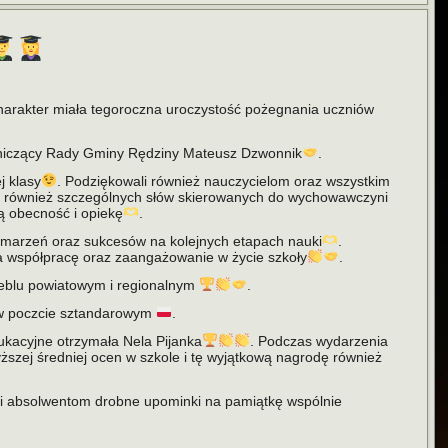
harakter miała tegoroczna uroczystość pożegnania uczniów
odniczący Rady Gminy Rędziny Mateusz Dzwonnik
.
j klasy
. Podziękowali również nauczycielom oraz wszystkim
ło również szczególnych słów skierowanych do wychowawczyni
ą obecność i opiekę
.
ji marzeń oraz sukcesów na kolejnych etapach nauki
.
za współpracę oraz zaangażowanie w życie szkoły
.
zczeblu powiatowym i regionalnym
.
ę w poczcie sztandarowym
.
ukacyjne otrzymała Nela Pijanka
. Podczas wydarzenia
szej średniej ocen w szkole i tę wyjątkową nagrodę również
yli absolwentom drobne upominki na pamiątkę wspólnie