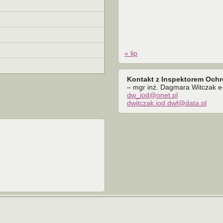
« lip
Kontakt z Inspektorem Och
– mgr inż. Dagmara Witczak e-
dw_iod@onet.pl
dwitczak.iod.dwf@data.pl