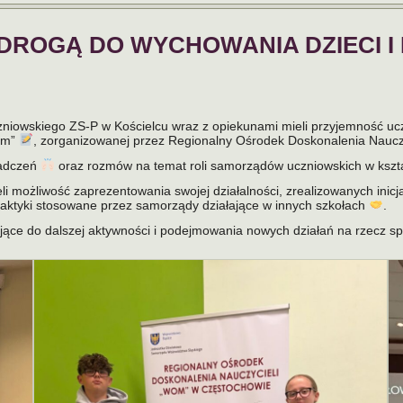
ROGĄ DO WYCHOWANIA DZIECI I
niowskiego ZS-P w Kościelcu wraz z opiekunami mieli przyjemność ucz
iom”
, zorganizowanej przez Regionalny Ośrodek Doskonalenia Nauc
iadczeń
oraz rozmów na temat roli samorządów uczniowskich w kszta
li możliwość zaprezentowania swojej działalności, zrealizowanych inicj
raktyki stosowane przez samorządy działające w innych szkołach
.
wujące do dalszej aktywności i podejmowania nowych działań na rzecz s