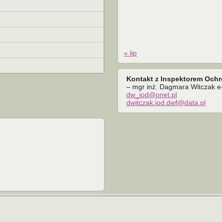
« lip
Kontakt z Inspektorem Och
– mgr inż. Dagmara Witczak e-
dw_iod@onet.pl
dwitczak.iod.dwf@data.pl