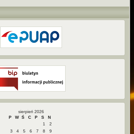
sierpień 2026
P
W
Ś
C
P
S
N
1
2
3
4
5
6
7
8
9