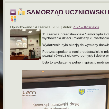
SAMORZĄD UCZNIOWSKI D
Opublikowano
14 czerwca, 2026
|
Autor:
ZSP w Kościelcu
11 czerwca przedstawiciele Samorządu Ucz
wychowania dzieci i młodzieży ku wartośc
Wydarzenie było okazją do wymiany dośw
Podczas spotkania nasi przedstawiciele mie
poznali również ciekawe pomysły i dobre p
Było to wydarzenie pełne inspiracji, moty