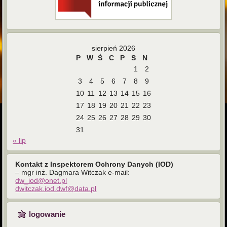
sierpień 2026
P
W
Ś
C
P
S
N
1
2
3
4
5
6
7
8
9
10
11
12
13
14
15
16
17
18
19
20
21
22
23
24
25
26
27
28
29
30
31
« lip
Kontakt z Inspektorem Ochrony Danych (IOD)
– mgr inż. Dagmara Witczak e-mail:
dw_iod@onet.pl
dwitczak.iod.dwf@data.pl
logowanie