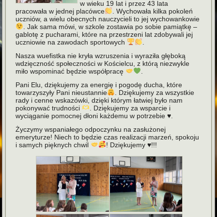
w wieku 19 lat i przez 43 lata
pracowała w jednej placówce
. Wychowała kilka pokoleń
uczniów, a wielu obecnych nauczycieli to jej wychowankowie
. Jak sama mówi, w szkole zostawia po sobie pamiątkę –
gablotę z pucharami, które na przestrzeni lat zdobywali jej
uczniowie na zawodach sportowych
.
Nasza wuefistka nie kryła wzruszenia i wyraziła głęboką
wdzięczność społeczności w Kościelcu, z którą niezwykle
miło wspominać będzie współpracę
.
Pani Elu, dziękujemy za energię i pogodę ducha, które
towarzyszyły Pani nieustannie
. Dziękujemy za wszystkie
rady i cenne wskazówki, dzięki którym łatwiej było nam
pokonywać trudności
. Dziękujemy za wsparcie i
wyciąganie pomocnej dłoni każdemu w potrzebie
♥️
.
Życzymy wspaniałego odpoczynku na zasłużonej
emeryturze! Niech to będzie czas realizacji marzeń, spokoju
i samych pięknych chwil
! Dziękujemy
♥️
!!!