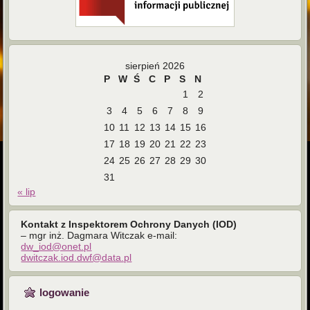
sierpień 2026
P
W
Ś
C
P
S
N
1
2
3
4
5
6
7
8
9
10
11
12
13
14
15
16
17
18
19
20
21
22
23
24
25
26
27
28
29
30
31
« lip
Kontakt z Inspektorem Ochrony Danych (IOD)
– mgr inż. Dagmara Witczak e-mail:
dw_iod@onet.pl
dwitczak.iod.dwf@data.pl
logowanie