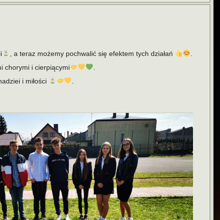
i
, a teraz możemy pochwalić się efektem tych działań
.
 chorymi i cierpiącymi
.
dziei i miłości
.