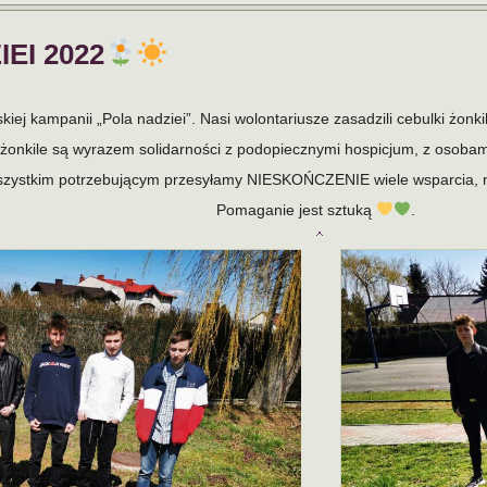
EI 2022
kiej kampanii „Pola nadziei”. Nasi wolontariusze zasadzili cebulki żonkil
żonkile są wyrazem solidarności z podopiecznymi hospicjum, z osobami
zystkim potrzebującym przesyłamy NIESKOŃCZENIE wiele wsparcia, na
Pomaganie jest sztuką
.