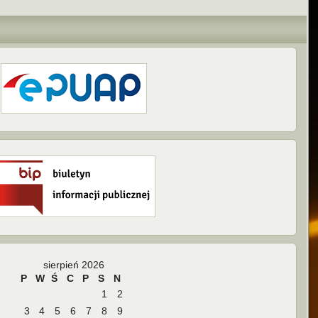
sierpień 2026
P
W
Ś
C
P
S
N
1
2
3
4
5
6
7
8
9