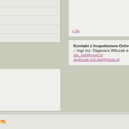
« lip
Kontakt z Inspektorem Och
– mgr inż. Dagmara Witczak e-
dw_iod@onet.pl
dwitczak.iod.dwf@data.pl