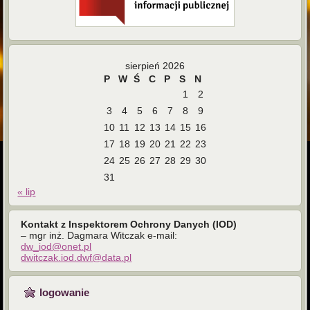
sierpień 2026
P
W
Ś
C
P
S
N
1
2
3
4
5
6
7
8
9
10
11
12
13
14
15
16
17
18
19
20
21
22
23
24
25
26
27
28
29
30
31
« lip
Kontakt z Inspektorem Ochrony Danych (IOD)
– mgr inż. Dagmara Witczak e-mail:
dw_iod@onet.pl
dwitczak.iod.dwf@data.pl
logowanie